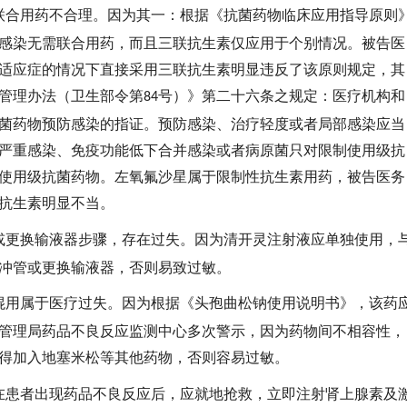
联合用药不合理。因为其一：根据《抗菌药物临床应用指导原则
感染无需联合用药，而且三联抗生素仅应用于个别情况。被告医
适应症的情况下直接采用三联抗生素明显违反了该原则规定，其
管理办法（卫生部令第
号）》第二十六条之规定：医疗机构和
84
菌药物预防感染的指证。预防感染、治疗轻度或者局部感染应当
严重感染、免疫功能低下合并感染或者病原菌只对限制使用级抗
使用级抗菌药物。左氧氟沙星属于限制性抗生素用药，被告医务
抗生素明显不当。
或更换输液器步骤，存在过失。因为清开灵注射液应单独使用，
冲管或更换输液器，否则易致过敏。
混用属于医疗过失。因为根据《头孢曲松钠使用说明书》，该药
管理局药品不良反应监测中心多次警示，因为药物间不相容性，
得加入地塞米松等其他药物，否则容易过敏。
在患者出现药品不良反应后，应就地抢救，立即注射肾上腺素及