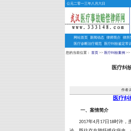
公元二零一三年八月六日
网站首页
|
新闻动态
|
律师简介
|
律所
医疗诊断治疗规范
|
医疗纠纷鉴定常
您的当前位置：
首页
>>
医疗纠纷案例
>>
医疗纠
作者:
医疗纠
一、案情简介
年
月
日
时许，
2017
4
17
18
诊，既往存在肺纤维化病史，