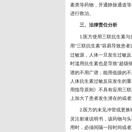
素类等药物，开通静脉通道等
进行救治。
三、法律责任分析
医方使用三联抗生素与
1.
用
三联抗生素
容易导致患者
"
"
过敏源，人体一旦发生过敏反
时滥用抗生素也是导致
超级
"
谱的不用广谱；能用低级的不
人体抗生素过敏反应发生的重
用指导原则》不具有应用三联
上加大了患者发生潜在的或者
医方的未见冲管或更换
2.
灵注射液说明书，该药物与头
用时，必须间隔一段时间或者