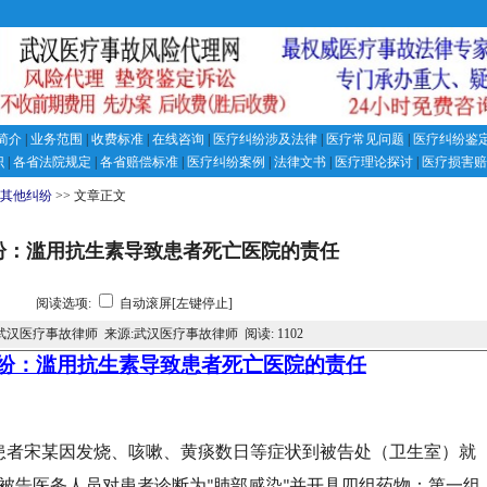
简介
|
业务范围
|
收费标准
|
在线咨询
|
医疗纠纷涉及法律
|
医疗常见问题
|
医疗纠纷鉴
识
|
各省法院规定
|
各省赔偿标准
|
医疗纠纷案例
|
法律文书
|
医疗理论探讨
|
医疗损害赔
其他纠纷
>> 文章正文
纷：滥用抗生素导致患者死亡医院的责任
阅读选项:
自动滚屏[左键停止]
武汉医疗事故律师 来源:武汉医疗事故律师 阅读:
1102
纷：滥用抗生素导致患者死亡医院的责任
患者宋某因发烧、咳嗽、黄痰数日等症状到被告处（卫生室）就
被告医务人员对患者诊断为
肺部感染
并开具四组药物：第一组