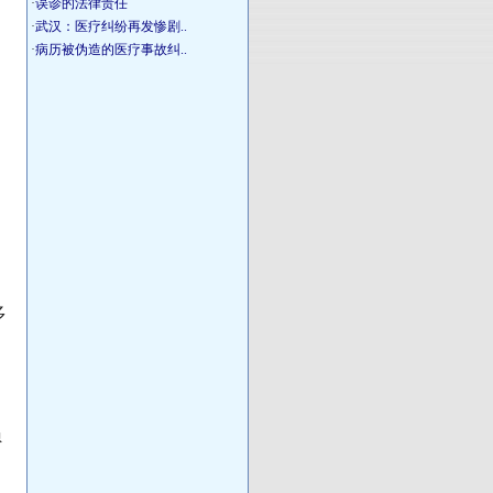
·
误诊的法律责任
·
武汉：医疗纠纷再发惨剧..
甲
·
病历被伪造的医疗事故纠..
多
员