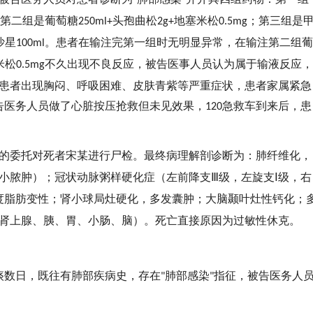
"
"
第二组是葡萄糖
头孢曲松
地塞米松
；第三组是
250ml+
2g+
0.5mg
沙星
。患者在输注完第一组时无明显异常，在输注第二组葡
100ml
米松
不久出现不良反应，被告医事人员认为属于输液反应，
0.5mg
患者出现胸闷、呼吸困难、皮肤青紫等严重症状，患者家属紧急
告医务人员做了心脏按压抢救但未见效果，
急救车到来后，患
120
的委托对死者宋某进行尸检。最终病理解剖诊断为：肺纤维化，
小脓肿）；冠状动脉粥样硬化症（左前降支
级，左旋支
级，右
Ⅲ
Ⅰ
度脂肪变性；肾小球局灶硬化，多发囊肿；大脑颞叶灶性钙化；
肾上腺、胰、胃、小肠、脑）。死亡直接原因为过敏性休克。
痰数日，既往有肺部疾病史，存在
肺部感染
指征，被告医务人
"
"