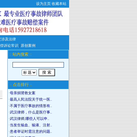
设为主页
收藏本站
定涉及法律
偿诉讼常识
|
原创案例
:: 站内搜索 ::
:: 点击排行 ::
·
母亲捐肾救女案
·
最高人民法院关于统一医..
·
不属于医疗事故的情形有..
·
武汉律师，什么是医疗事..
·
武汉律师,哪些人可以申..
·
当发生输血、输液、注射..
·
患者举证时需注意的问题..