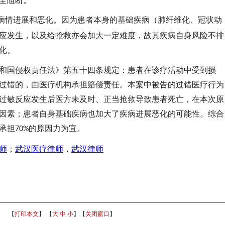
全阻断。
病情进展和恶化。因为患者本身的基础疾病（肺纤维化、冠状动
应发生，以及给抢救亦会加大一定难度，故其疾病自身风险不排
化。
和国侵权责任法》第五十四条规定：患者在诊疗活动中受到损
过错的，由医疗机构承担赔偿责任。本案中被告的过错医疗行为
过敏反应发生后医方未及时、正当抢救导致患者死亡，在本次原
因素；患者自身基础疾病也加大了疾病进展恶化的可能性。综合
承担
的原因力为宜。
70%
师
；
武汉医疗律师
，
武汉律师
【
打印本文
】 【
大
中
小
】【
关闭窗口
】