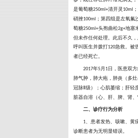
是葡萄糖
清开灵
；
250ml+
10ml
硝挫
；第四组是左氧氟
100ml
萄糖
头孢曲松
地塞
250ml+
2g+
但未作任何处理。此后不久，
呼叫医生并拨打
急救。被
120
者已经死亡。
年
月
日，医患双方
2017
5
1
肺气肿，肺大疱，肺炎（多灶
冠脉
级）；心肌萎缩；肝轻
Ⅱ
脏器自溶（心、肝、脾、肾、
二、诊疗行为分析
、患者发热、咳嗽、黄
1
诊断患者为无明显错误。