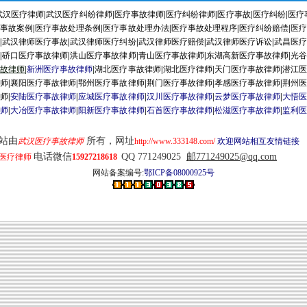
武汉医疗律师
|
武汉医疗纠纷律师
|
医疗事故律师
|
医疗纠纷律师
|
医疗事故
|
医疗纠纷
|
医疗
疗事故案例
|
医疗事故处理条例
|
医疗事故处理办法
|
医疗事故处理程序
|
医疗纠纷赔偿
|
医疗
序
|
武汉律师医疗事故
|
武汉律师医疗纠纷
|
武汉律师医疗赔偿
|
武汉律师医疗诉讼
|
武昌医疗
师
|
硚口医疗事故律师
|
洪山医疗事故律师
|
青山医疗事故律师
|
东湖高新医疗事故律师
|
光谷
事故律师
|
新洲医疗事故律师
|
湖北医疗事故律师
|
湖北医疗律师
|
天门医疗事故律师
|
潜江医
律师
|
襄阳医疗事故律师
|
鄂州医疗事故律师
|
荆门医疗事故律师
|
孝感医疗事故律师
|
荆州医
律师
|
安陆医疗事故律师
|
应城医疗事故律师
|
汉川医疗事故律师
|
云梦医疗事故律师
|
大悟医
律师
|
大冶医疗事故律师
|
阳新医疗事故律师
|
石首医疗事故律师
|
松滋医疗事故律师
|
监利医
由
所有，网址
武汉医疗事故律师
http://www.333148.com/
欢迎网站相互友情链接
电话微信
QQ 771249025
邮771249025@qq.com
医疗律师
15927218618
网站备案编号:
鄂ICP备08000925号