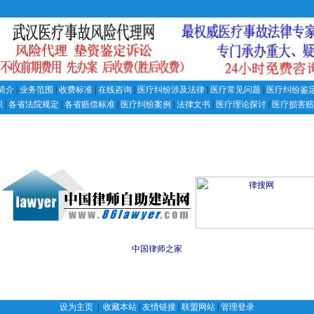
简介
|
业务范围
|
收费标准
|
在线咨询
|
医疗纠纷涉及法律
|
医疗常见问题
|
医疗纠纷鉴
识
|
各省法院规定
|
各省赔偿标准
|
医疗纠纷案例
|
法律文书
|
医疗理论探讨
|
医疗损害赔
中国律师之家
设为主页
|
收藏本站
|
友情链接
|
联盟网站
|
管理登录