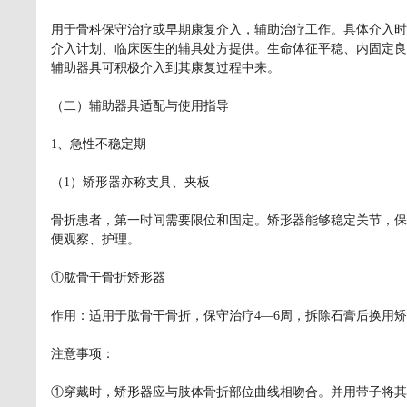
用于骨科保守治疗或早期康复介入，辅助治疗工作。具体介入时
介入计划、临床医生的辅具处方提供。生命体征平稳、内固定良
辅助器具可积极介入到其康复过程中来。
（二）辅助器具适配与使用指导
1、急性不稳定期
（1）矫形器亦称支具、夹板
骨折患者，第一时间需要限位和固定。矫形器能够稳定关节，保
便观察、护理。
①肱骨干骨折矫形器
作用：适用于肱骨干骨折，保守治疗4—6周，拆除石膏后换用
注意事项：
①穿戴时，矫形器应与肢体骨折部位曲线相吻合。并用带子将其