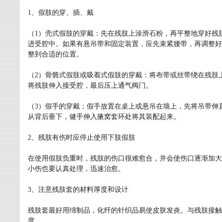
1、假肢的穿、插、戴
（1）壳式假肢的穿戴：先在残肢上涂滑石粉，再平整地穿好残
进受腔中。如果有悬吊带和固定装置，应先束紧腰带，再调整好
整到合适的位置。
（2）骨骼式假肢或吸着式假肢的穿戴：将布带或丝带绕在残肢
将残肢伸入接受腔，最后压上通气阀门。
（3）假手的穿戴：假手放置在桌上或悬吊在墙上，先将吊带伸
从背后垂下，健手伸入腋窝套环处将其装配起来。
2、残肢有伤时应停止使用下肢假肢
在使用假肢负重时，残肢的伤口很难愈合，并会使伤口逐渐加大
小伤也要认真处理，迅速治愈。
3、注意残肢套的材料厚度和设计
残肢套最好用绵制品，化纤的针织品易使皮肤发炎。与残肢接触
度。