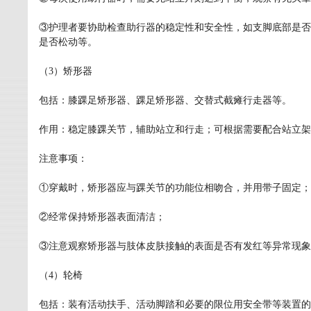
③护理者要协助检查助行器的稳定性和安全性，如支脚底部是否
是否松动等。
（3）矫形器
包括：膝踝足矫形器、踝足矫形器、交替式截瘫行走器等。
作用：稳定膝踝关节，辅助站立和行走；可根据需要配合站立架
注意事项：
①穿戴时，矫形器应与踝关节的功能位相吻合，并用带子固定；
②经常保持矫形器表面清洁；
③注意观察矫形器与肢体皮肤接触的表面是否有发红等异常现象
（4）轮椅
包括：装有活动扶手、活动脚踏和必要的限位用安全带等装置的