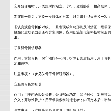
②开始使用时，只需短时间站立、步行，然后卧床，抬高肢体，
③穿用一周后，更换一次肢体的衬套，以后每4～5天更换一次；
④认真观察骨折的对线。一旦发现成角畸形则及时矫正；经常保
接触的皮肤表面是否有异常现象。应用低温塑化塑料板材制造的
形。
②前臂骨折矫形器
作用：前臂骨折，保守治疗4—6周，拆除石膏后换用，用于骨
定和保护。
注意事项：（参见肱骨干骨折矫形器）。
③胫骨骨折矫形器
作用：用于闭合胫骨骨折，骨折部位稳定，骨折对位、对线可以
介入；开放性骨折：用于带着敷料转运患者；内固定术后，增加
注意事项：（详细事项参见肱骨干骨折矫形器）。