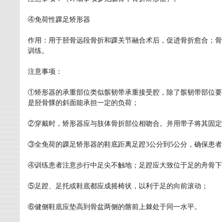
④免荷性踝足矫形器
作用：用于胫骨远段骨折和踝关节融合术后，促进骨折愈合；骨
训练。
注意事项：
①矫形器的承重部位类似髌韧带承重接受腔，除了髌韧带部位要
是胫骨髁的斜面能承担一定的负荷；
②穿戴时，矫形器应与肢体骨折部位相吻合。并用带子将其固定
③全免荷的踝足矫形器的鞋底距离足蹬3公分到5公分，确保患
④训练患者注意步行中足尖不触地；足蹬应大致位于足的舟骨下
⑤足蹬、足托或鞋底都应成摇椅状，以利于足的向前滚动；
⑥健侧鞋底应垫高到骨盆两侧的髂前上棘处于同一水平。