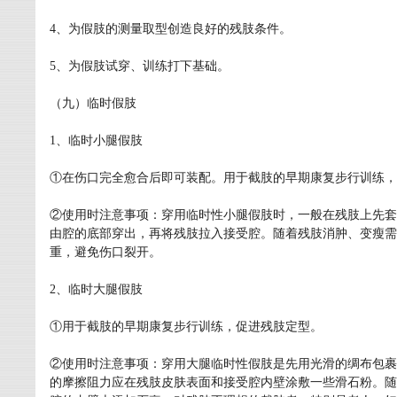
4、为假肢的测量取型创造良好的残肢条件。
5、为假肢试穿、训练打下基础。
（九）临时假肢
1、临时小腿假肢
①在伤口完全愈合后即可装配。用于截肢的早期康复步行训练，
②使用时注意事项：穿用临时性小腿假肢时，一般在残肢上先套
由腔的底部穿出，再将残肢拉入接受腔。随着残肢消肿、变瘦需
重，避免伤口裂开。
2、临时大腿假肢
①用于截肢的早期康复步行训练，促进残肢定型。
②使用时注意事项：穿用大腿临时性假肢是先用光滑的绸布包裹
的摩擦阻力应在残肢皮肤表面和接受腔内壁涂敷一些滑石粉。随