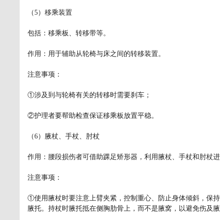
（5）移乘装置
包括：移乘板、转移带等。
作用：用于辅助从轮椅与床之间的转移装置。
注意事项：
①涉及到与轮椅有关的转移时需要刹车；
②护理者要帮助检查保证移乘板放置平稳。
（6）腋杖、手杖、肘杖
作用：腰段损伤者可借助踝足矫形器，利用腋杖、手杖和肘杖进
注意事项：
①使用腋杖时要注意上臂夹紧，控制重心、防止身体倾斜，保持
腋托。持杖时腋托抵在侧胸肋骨上，而不是腋窝，以避免伤及腋