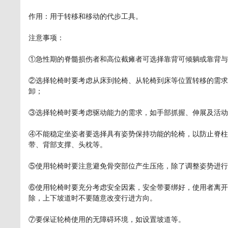
作用：用于转移和移动的代步工具。
注意事项：
①急性期的脊髓损伤者和高位截瘫者可选择靠背可倾躺或靠背与
②选择轮椅时要考虑从床到轮椅、从轮椅到床等位置转移的需求
卸；
③选择轮椅时要考虑驱动能力的需求，如手部抓握、伸展及活动
④不能稳定坐姿者要选择具有姿势保持功能的轮椅，以防止脊柱
带、背部支撑、头枕等。
⑤使用轮椅时要注意避免骨突部位产生压疮，除了调整姿势进行
⑥使用轮椅时要充分考虑安全因素，安全带要绑好，使用者离开
除，上下坡道时不要随意改变行进方向。
⑦要保证轮椅使用的无障碍环境，如设置坡道等。