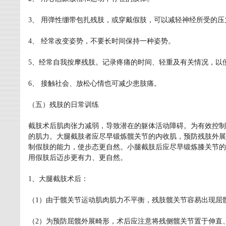
3、 用弹性绷带包扎残肢，或穿戴假肢，可以减轻神经所受的压
4、 经常改变姿势，不要长时间保持一种姿势。
5、经常自我按摩残肢。记录疼痛的时间、轻重及有关情况，以
6、 接触社会、放松心情也可减少患肢痛。
（五）残肢的日常训练
截肢术后肌肉张力减弱，导致潜在的躯体活动障碍。为有效控制
的肌力。大腿截肢者应尽早锻炼髋关节的内收肌，预防残肢外展
制假肢的能力，使步态更自然。小腿截肢后应尽早锻炼膝关节的
用假肢后迈步更有力、更自然。
1、大腿截肢术后：
（1）由于髋关节运动肌肉肌力不平衡，残肢髋关节容易出现屈
（2）为预防屈髋外展畸形，术后应注意将残侧髋关节置于伸直