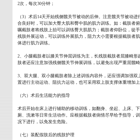
2次，每次30分钟；
（3）术后14天开始残侧髋关节被动的后伸。注意髋关节被动
合良好时，可以加大臀大肌和臀中肌的肌力训练。如：截肢者俯
嘱截肢者将残肢上抬可以训练臀大肌肌力；截肢者仰卧位，徒手
残肢外展运动，可以训练外展肌力，阻力大小需要根据截肢者肌
体进行肌力训练。
2、小腿截肢者以膝关节伸屈训练为主，长残肢截肢者屈膝畸形超
肢者还应注意加强残侧髋关节伸展训练，以避免出现严重屈髋畸
3、双大腿、双小腿截肢者除上述训练内容外，还应强调加强双
置进行主动运动、阻抗力运动，也可采用双上肢支撑体重增加上
（六）术后生活能力的指导
术后开始在床上进行辅助的移动训练，如翻身、坐起、上床、下
厕、洗漱等日常生活动作。应根据截肢者病情尽早给予指导，训
况下进行，以免发生危险。
（七）装配假肢后的残肢护理