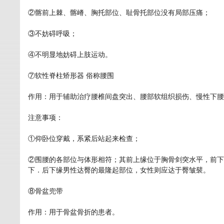
②髂前上棘、髂嵴、胸托部位、耻骨托部位没有局部压痛；
③不妨碍呼吸；
④不明显地妨碍上肢运动。
⑦软性脊柱矫形器 俗称腰围
作用：用于辅助治疗腰椎间盘突出、腰部软组织损伤、慢性下腰
注意事项：
①仰卧位穿戴，系紧后站起来检查；
②围腰的各部位与体形相符；其前上缘位于胸骨剑突水平，前下
下．后下缘男性达臀的最隆起部位，女性则应达于臀皱襞。
⑧骨盆兜带
作用：用于骨盆骨折的患者。