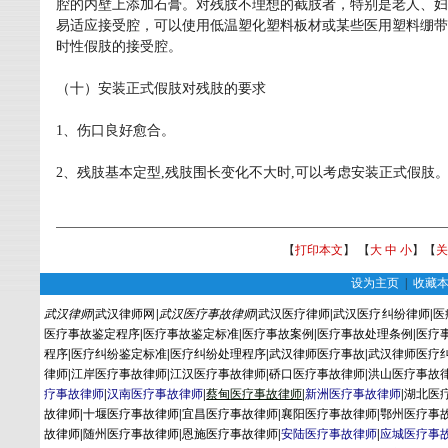
腔的内壁上添加石膏。对残肢不理想的截肢者，特别是老人、妇
易适应接受腔，可以使用低温塑化塑料板材或某些医用塑料绷带
时性假肢的接受腔。
（十）安装正式假肢对残肢的要求
1、伤口良好愈合。
2、残肢基本定型,残肢围长变化不大时,可以考虑安装正式假肢
【
打印本文
】 【
大
中
小
】【
关
设为主页
|
收藏
武汉律师
|
武汉律师网
|
武汉医疗事故律师
|
武汉医疗律师
|
武汉医疗纠纷律师
|
医
医疗事故鉴定程序
|
医疗事故鉴定标准
|
医疗事故案例
|
医疗事故处理条例
|
医疗
程序
|
医疗纠纷鉴定标准
|
医疗纠纷处理程序
|
武汉律师医疗事故
|
武汉律师医疗
律师
|
江岸医疗事故律师
|
江汉医疗事故律师
|
硚口医疗事故律师
|
洪山医疗事故
疗事故律师
|
汉南医疗事故律师
|
蔡
甸
医疗事故律师
|
新洲医疗事故律师
|
湖北医
故律师
|
十堰医疗事故律师
|
宜昌医疗事故律师
|
襄阳医疗事故律师
|
鄂州医疗事
故律师
|
随州医疗事故律师
|
恩施医疗事故律师
|
安陆医疗事故律师
|
应城医疗事