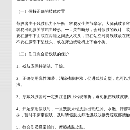
（一）保持正确的肢体位置
截肢者由于残肢肌力不平衡，容易发生关节挛缩。大腿截肢者容
容易出现膝关节屈曲畸形。一旦关节畸形，会对假肢的设计、装
要在腰部下面或在两腿之间放入枕头，或在站立时将残肢放在腋
不要在膝部下垫枕头，或在床边或轮椅上下垂小腿。
（二）伤口愈合后残肢的保护
1、残肢应保持清洁、干燥。
2、正确使用弹性绷带，消除残肢肿涨，促进残肢定型，也可以
法。
3、穿戴残肢套时一定要注意防止出现皱折，避免损伤残肢皮肤
4、开始穿用假肢时，一旦残肢末端皮肤出现红肿、水泡、汗疹
抹，暂时不穿带假肢，及时请假肢技师改进残肢接受腔底部接触
5、教会伤员经常拍打、摩擦残肢皮肤。