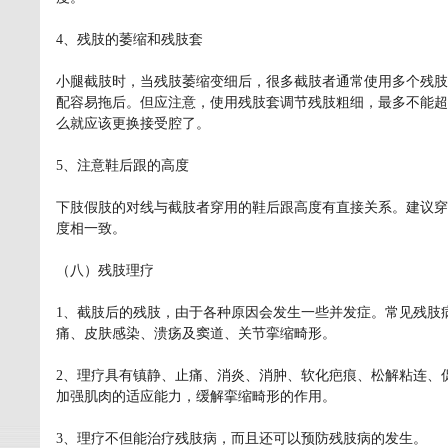
4、残肢的萎缩和残肢套
小腿截肢时，当残肢萎缩变细后，很多截肢者通常使用多个残肢
配容易拖后。但应注意，使用残肢套调节残肢粗细，最多不能超
么就应该更换接受腔了。
5、注意鞋后跟的高度
下肢假肢的对线与截肢者穿用的鞋后跟高度有直接关系。建议穿
度相一致。
（八）残肢理疗
1、截肢后的残肢，由于各种原因会发生一些并发症。常见残肢
痛、皮肤感染、溃疡及窦道、关节挛缩畸形。
2、理疗具有镇静、止痛、消炎、消肿、软化疤痕、松解粘连、
加强肌肉的适应能力，缓解挛缩畸形的作用。
3、理疗不但能治疗残肢病，而且还可以预防残肢病的发生。