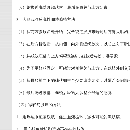
（6）越接近底端缠绕越紧，最后在膝关节上方结束
2、大腿截肢后弹性绷带缠绕方法：
（1）从前方腹股沟处开始，完全绕过残肢末端到后方臀大肌沟
（2）在后方折返后，从内侧、向外侧缠绕数次，以防止向下滑
（3）从残肢底部向上方8字型缠绕，残肢近端松，远端紧
（4）为了更好的固定，可绕过对侧髋关节上方，在残肢外侧交
（5）从骨盆斜向下的穗状绷带至少要缠绕两次，以覆盖会阴部
（6）最后绕过腰部，缠绕后应给人以整齐舒适的感觉
（四）减轻幻肢痛的方法
1、用热毛巾包裹残肢，促进血液循环，减少可能的患肢痛。
2、 用心想象放松和运动不存在的肢体。