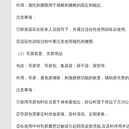
作用：颈托和腰围用于颈椎和腰椎的固定和稳定。
注意事项：
①矫形器应在医务人员指导下，并通过适合性使用训练后使用。
②适应性训练过程中要注意使用颈托和腰围。
（2）导尿装置、失禁用品
包括：导尿管、导尿包、集尿器；尿不湿、尿垫等。
作用：导尿，避免尿潴留，刺激膀胱功能的恢复，辅助尿失禁的
注意事项：
①使用导尿包时应当置于身体最低位，卧位时置于床边下方20
②导尿包需要定时排放尿液、及时清洗、定期更换；
③在使用中对乳胶囊壁过敏或引起阴茎皮肤溃疡,应及时停用并