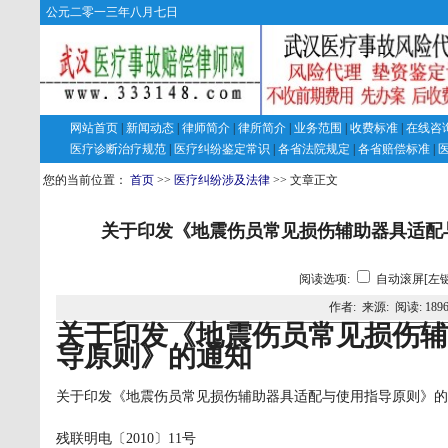
公元二零一三年八月七日
网站首页
|
新闻动态
|
律师简介
|
律所简介
|
业务范围
|
收费标准
|
在线咨
医疗诊断治疗规范
|
医疗纠纷鉴定常识
|
各省法院规定
|
各省赔偿标准
|
您的当前位置：
首页
>>
医疗纠纷涉及法律
>> 文章正文
关于印发《地震伤员常见损伤辅助器具适配与
阅读选项:
自动滚屏[左键
作者: 来源: 阅读:
189
关于印发《地震伤员常见损伤辅
导原则》的通知
关于印发《地震伤员常见损伤辅助器具适配与使用指导原则》的
残联明电〔2010〕11号