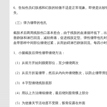
6、告知伤员幻肢感和幻肢的轻微不适是正常现象。即便是比较
失。
（三）弹力绷带的包扎
截肢术后两周残肢伤口基本愈合，由于残肢的血液循环低下，出
善静脉和淋巴回流，减轻疼痛，促进残肢定型。弹性绷带包扎时
血带那样中间部位缠绕过紧，从而妨碍淋巴静脉回流。每四小时
1、小腿截肢后弹性绷带缠绕方法：
（1）从前方开始到腘窝部位，至少缠绕两次
（2）从后方折返绷带，然后从内向外缠绕数次，以防止绷带滑
（3）８字型缠绕残肢底部
（4）用以上方法继续缠绕，最后绕到股骨髁上部分
（5）为使膝关节活动度不受限，髌骨应露在外面