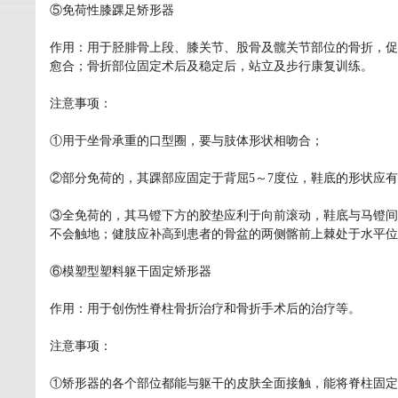
⑤免荷性膝踝足矫形器
作用：用于胫腓骨上段、膝关节、股骨及髋关节部位的骨折，促
愈合；骨折部位固定术后及稳定后，站立及步行康复训练。
注意事项：
①用于坐骨承重的口型圈，要与肢体形状相吻合；
②部分免荷的，其踝部应固定于背屈5～7度位，鞋底的形状应
③全免荷的，其马镫下方的胶垫应利于向前滚动，鞋底与马镫间
不会触地；健肢应补高到患者的骨盆的两侧髂前上棘处于水平位
⑥模塑型塑料躯干固定矫形器
作用：用于创伤性脊柱骨折治疗和骨折手术后的治疗等。
注意事项：
①矫形器的各个部位都能与躯干的皮肤全面接触，能将脊柱固定