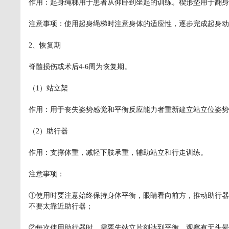
作用：起身绳梯用于患者从仰卧到坐起的训练。楔形垫用于翻身
注意事项：使用起身绳梯时注意身体的适应性，逐步完成起身动
2、恢复期
脊髓损伤或术后4-6周为恢复期。
（1）站立架
作用：用于丧失姿势感觉和平衡反应能力者重新建立站立位姿势
（2）助行器
作用：支撑体重，减轻下肢承重，辅助站立和行走训练。
注意事项：
①使用时要注意始终保持身体平衡，眼睛看向前方，推动助行器
不要太靠近助行器；
②每次使用助行器时，需要先站立片刻达到平衡，观察有无头晕