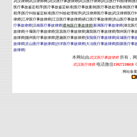
武汉律师
|
武汉律师网
|
武汉医疗事故律师
|
武汉医疗律师
|
武汉医疗纠纷律师
|
医
医疗事故鉴定程序
|
医疗事故鉴定标准
|
医疗事故案例
|
医疗事故处理条例
|
医疗
程序
|
医疗纠纷鉴定标准
|
医疗纠纷处理程序
|
武汉律师医疗事故
|
武汉律师医疗
律师
|
江岸医疗事故律师
|
江汉医疗事故律师
|
硚口医疗事故律师
|
洪山医疗事故
疗事故律师
|
汉南医疗事故律师
|
蔡
甸
医疗事故律师
|
新洲医疗事故律师
|
湖北医
故律师
|
十堰医疗事故律师
|
宜昌医疗事故律师
|
襄阳医疗事故律师
|
鄂州医疗事
故律师
|
随州医疗事故律师
|
恩施医疗事故律师
|
安陆医疗事故律师
|
应城医疗事
故律师
|
京山医疗事故律师
|
沙洋医疗事故律师
|
大冶医疗事故律师
|
阳新医疗事
故律师
|
本网站由
所有，网
武汉医疗事故律师
电话微信
武汉医疗律师
15927218618
网站备案